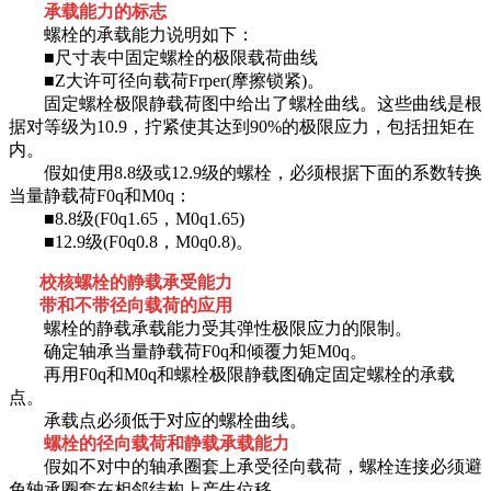
承载能力的标志
螺栓的承载能力说明如下：
■尺寸表中固定螺栓的极限载荷曲线
■Z大许可径向载荷Frper(摩擦锁紧)。
固定螺栓极限静载荷图中给出了螺栓曲线。这些曲线是根
据对等级为10.9，拧紧使其达到90%的极限应力，包括扭矩在
内。
假如使用8.8级或12.9级的螺栓，必须根据下面的系数转换
当量静载荷F0q和M0q：
■8.8级(F0q1.65，M0q1.65)
■12.9级(F0q0.8，M0q0.8)。
校核螺栓的静载承受能力
带和不带径向载荷的应用
螺栓的静载承载能力受其弹性极限应力的限制。
确定轴承当量静载荷F0q和倾覆力矩M0q。
再用F0q和M0q和螺栓极限静载图确定固定螺栓的承载
点。
承载点必须低于对应的螺栓曲线。
螺栓的径向载荷和静载承载能力
假如不对中的轴承圈套上承受径向载荷，螺栓连接必须避
免轴承圈套在相邻结构上产生位移。