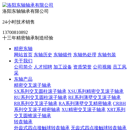
洛阳东轴轴承有限公司
24小时技术销售
13700810892
十三年精密轴承制造经验
精密东轴
网站首页
东轴历史
东轴锻件
东轴热处理
东轴包装
关于我们
公司简介
人才招聘
加工设备
资质荣誉
公司视频
员工风
采
东轴产品
精密交叉滚子轴承
SX系列交叉圆柱滚子轴承
XSU系列精密交叉滚子轴承
RU系列交叉圆柱滚子轴承
RE系列薄壁交叉滚子轴承
RB系列交叉滚子轴承
RA系列薄壁交叉精密轴承
CRBH
系列交叉滚子精密轴承
XU精密交叉滚子轴承
XRT系列
交叉圆锥滚子轴承
转盘轴承
外齿式四点接触球转盘轴承
无齿式四点接触球转盘轴承