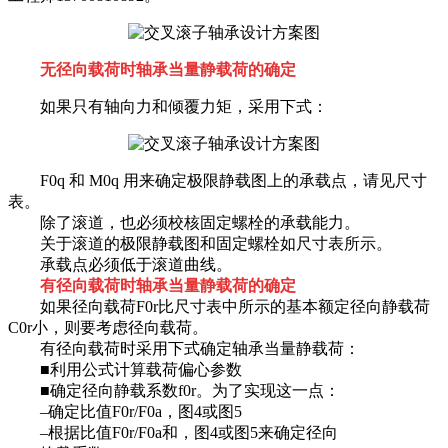
无径向载荷时轴承当量静载荷的确定
如果只有轴向力和倾覆力矩，采用下式：
F0q 和 M0q 用来确定极限静载图上的承载点，请见尺寸
表。
除了滚道，也必须校核固定螺栓的承载能力。
关于滚道的极限静载图和固定螺栓如尺寸表所示。
承载点必须低于滚道曲线。
有径向载荷时
轴承当量静载荷的确定
如果径向载荷F0r比尺寸表中所示的基本额定径向静载荷
C0r小，则要考虑径向载荷。
有径向载荷时采用下式确定轴承当量静载荷：
■利用公式计算载荷偏心参数
■确定径向静载系数f0r。为了实现这一点：
–确定比值F0r/F0a，图4或图5
–根据比值F0r/F0a和，图4或图5来确定径向