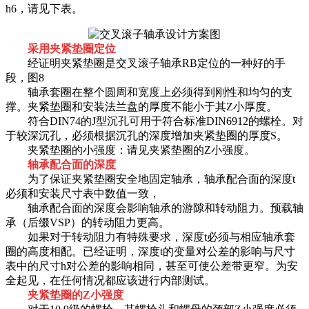
h6，请见下表。
采用夹紧垫圈定位
经证明夹紧垫圈是交叉滚子轴承RB定位的一种好的手
段，图8
轴承套圈在整个圆周和宽度上必须得到刚性和均匀的支
撑。夹紧垫圈和安装法兰盘的厚度不能小于其Z小厚度。
符合DIN74的J型沉孔可用于符合标准DIN6912的螺栓。对
于较深沉孔，必须根据沉孔的深度增加夹紧垫圈的厚度S。
夹紧垫圈的小强度：请见夹紧垫圈的Z小强度。
轴承配合面的深度
为了保证夹紧垫圈安全地固定轴承，轴承配合面的深度t
必须和安装尺寸表中数值一致，
轴承配合面的深度会影响轴承的游隙和转动阻力。预载轴
承（后缀VSP）的转动阻力更高。
如果对于转动阻力有特殊要求，深度t必须与相应轴承套
圈的高度相配。已经证明，深度t的变量对公差的影响与尺寸
表中的尺寸h对公差的影响相同，甚至可使公差带更窄。为安
全起见，在任何情况都应该进行内部测试。
夹紧垫圈的Z小强度