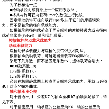
为了校核这一点：
■给轴承径向载荷乘上一个应用系数fA，
■将其与许可径向载荷Frper的数值进行比较。
固定螺栓的许可径向载荷Frper取决于它们的摩擦锁紧
力，而不是轴承的径向承载能力。
如果轴承的径向载荷高于固定螺栓的摩擦锁紧力或者径向
载荷非常高(Fr/Fa4)，请和我们联系。
校核螺栓的动载承载能力
动载承载能力
螺栓动载承载能力与螺栓的疲劳强度相对应。
根据轴承的动载荷，可确定当量载荷F0q和M0q。
采用下列系数，而不是应用系数fA，运转载荷会增大：
■8.8级(系数1.8)
10.9级(系数1.6)
12.9级(系数1.5)。
必须在极限静载图上检查固定螺栓承载能力。承载点必须
低于对应的螺栓曲线。
轴和轴承座公差
对于普通应用，公差K7 的轴承座和 h7 的轴就足够了，请
见下表。
对于精密应用，轴承座的公差应为K6，轴的公差应为