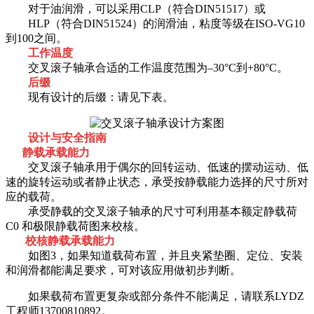
对于油润滑，可以采用CLP（符合DIN51517）或
HLP（符合DIN51524）的润滑油，粘度等级在ISO-VG10
到100之间。
工作温度
交叉滚子轴承合适的工作温度范围为–30°C到+80°C。
后缀
现有设计的后缀：请见下表。
设计与安全指南
静载承载能力
交叉滚子轴承用于偶尔的回转运动、低速的摆动运动、低
速的旋转运动或者静止状态，承受按静载能力选择的尺寸所对
应的载荷。
承受静载的交叉滚子轴承的尺寸可利用基本额定静载荷
C0 和极限静载荷图来校核。
校核静载承载能力
如图3，如果知道载荷布置，并且夹紧垫圈、定位、安装
和润滑都能满足要求，可对该应用做初步判断。
如果载荷布置更复杂或部分条件不能满足，请联系LYDZ
工程师13700810892。