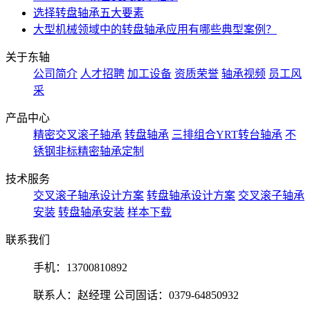
选择转盘轴承五大要素
大型机械领域中的转盘轴承应用有哪些典型案例？
关于东轴
公司简介
人才招聘
加工设备
资质荣誉
轴承视频
员工风
采
产品中心
精密交叉滚子轴承
转盘轴承
三排组合YRT转台轴承
不
锈钢非标精密轴承定制
技术服务
交叉滚子轴承设计方案
转盘轴承设计方案
交叉滚子轴承
安装
转盘轴承安装
样本下载
联系我们
手机：
13700810892
联系人：赵经理 公司固话：0379-64850932