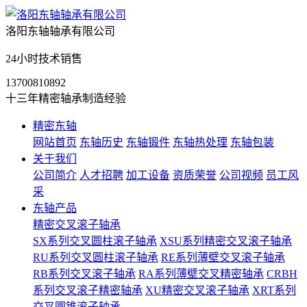
洛阳东轴轴承有限公司
24小时技术销售
13700810892
十三年精密轴承制造经验
精密东轴
网站首页
东轴历史
东轴锻件
东轴热处理
东轴包装
关于我们
公司简介
人才招聘
加工设备
资质荣誉
公司视频
员工风
采
东轴产品
精密交叉滚子轴承
SX系列交叉圆柱滚子轴承
XSU系列精密交叉滚子轴承
RU系列交叉圆柱滚子轴承
RE系列薄壁交叉滚子轴承
RB系列交叉滚子轴承
RA系列薄壁交叉精密轴承
CRBH
系列交叉滚子精密轴承
XU精密交叉滚子轴承
XRT系列
交叉圆锥滚子轴承