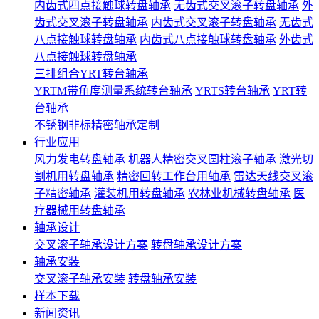
内齿式四点接触球转盘轴承
无齿式交叉滚子转盘轴承
外
齿式交叉滚子转盘轴承
内齿式交叉滚子转盘轴承
无齿式
八点接触球转盘轴承
内齿式八点接触球转盘轴承
外齿式
八点接触球转盘轴承
三排组合YRT转台轴承
YRTM带角度测量系统转台轴承
YRTS转台轴承
YRT转
台轴承
不锈钢非标精密轴承定制
行业应用
风力发电转盘轴承
机器人精密交叉圆柱滚子轴承
激光切
割机用转盘轴承
精密回转工作台用轴承
雷达天线交叉滚
子精密轴承
灌装机用转盘轴承
农林业机械转盘轴承
医
疗器械用转盘轴承
轴承设计
交叉滚子轴承设计方案
转盘轴承设计方案
轴承安装
交叉滚子轴承安装
转盘轴承安装
样本下载
新闻资讯