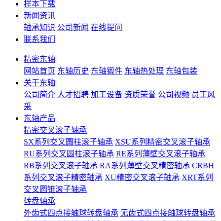
样本下载
新闻资讯
轴承知识
公司新闻
在线提问
联系我们
精密东轴
网站首页
东轴历史
东轴锻件
东轴热处理
东轴包装
关于东轴
公司简介
人才招聘
加工设备
资质荣誉
公司视频
员工风
采
东轴产品
精密交叉滚子轴承
SX系列交叉圆柱滚子轴承
XSU系列精密交叉滚子轴承
RU系列交叉圆柱滚子轴承
RE系列薄壁交叉滚子轴承
RB系列交叉滚子轴承
RA系列薄壁交叉精密轴承
CRBH
系列交叉滚子精密轴承
XU精密交叉滚子轴承
XRT系列
交叉圆锥滚子轴承
转盘轴承
外齿式四点接触球转盘轴承
无齿式四点接触球转盘轴承