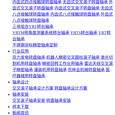
内齿式四点接触球转盘轴承
无齿式交叉滚子转盘轴承
外
齿式交叉滚子转盘轴承
内齿式交叉滚子转盘轴承
无齿式
八点接触球转盘轴承
内齿式八点接触球转盘轴承
外齿式
八点接触球转盘轴承
三排组合YRT转台轴承
YRTM带角度测量系统转台轴承
YRTS转台轴承
YRT转
台轴承
不锈钢非标精密轴承定制
行业应用
风力发电转盘轴承
机器人精密交叉圆柱滚子轴承
激光切
割机用转盘轴承
精密回转工作台用轴承
雷达天线交叉滚
子精密轴承
灌装机用转盘轴承
农林业机械转盘轴承
医
疗器械用转盘轴承
轴承设计
交叉滚子轴承设计方案
转盘轴承设计方案
轴承安装
交叉滚子轴承安装
转盘轴承安装
样本下载
新闻资讯