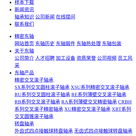
样本下载
新闻资讯
轴承知识
公司新闻
在线提问
联系我们
精密东轴
网站首页
东轴历史
东轴锻件
东轴热处理
东轴包装
关于东轴
公司简介
人才招聘
加工设备
资质荣誉
公司视频
员工风
采
东轴产品
精密交叉滚子轴承
SX系列交叉圆柱滚子轴承
XSU系列精密交叉滚子轴承
RU系列交叉圆柱滚子轴承
RE系列薄壁交叉滚子轴承
RB系列交叉滚子轴承
RA系列薄壁交叉精密轴承
CRBH
系列交叉滚子精密轴承
XU精密交叉滚子轴承
XRT系列
交叉圆锥滚子轴承
转盘轴承
外齿式四点接触球转盘轴承
无齿式四点接触球转盘轴承