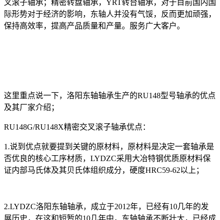
叉滚子轴承；精密转盘轴承，YRT转台轴承，对于目前国内国
际形势对于经济的影响，东轴人并没有气馁，反而更加顽强，
保持高效率，提高产品质量和产量。服务广大客户。
这里重点说一下，洛阳东轴轴承生产的RU148型号轴承的优点
及其厂家介绍；
RU148G/RU148X精密交叉滚子轴承优点：
1.说到优点就要提到关键的原材料，原材料是决定一套轴承是
否优良的核心工序材质，LYDZC采用大冶特钢优质原材料保
证内部马氏体及其贝氏体组织成分，硬度HRC59-62以上；
2.LYDZC洛阳东轴轴承，成立于2012年，已经有10几年的发
展历史，在这和短暂的10几年中，东轴轴承不断壮大，已经成