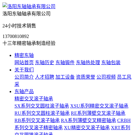
洛阳东轴轴承有限公司
24小时技术销售
13700810892
十三年精密轴承制造经验
精密东轴
网站首页
东轴历史
东轴锻件
东轴热处理
东轴包装
关于我们
公司简介
人才招聘
加工设备
资质荣誉
公司视频
员工风
采
东轴产品
精密交叉滚子轴承
SX系列交叉圆柱滚子轴承
XSU系列精密交叉滚子轴承
RU系列交叉圆柱滚子轴承
RE系列薄壁交叉滚子轴承
RB系列交叉滚子轴承
RA系列薄壁交叉精密轴承
CRBH
系列交叉滚子精密轴承
XU精密交叉滚子轴承
XRT系列
交叉圆锥滚子轴承