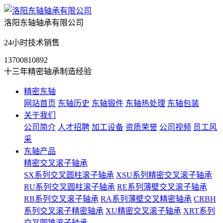
洛阳东轴轴承有限公司
24小时技术销售
13700810892
十三年精密轴承制造经验
精密东轴
网站首页
东轴历史
东轴锻件
东轴热处理
东轴包装
关于我们
公司简介
人才招聘
加工设备
资质荣誉
公司视频
员工风
采
东轴产品
精密交叉滚子轴承
SX系列交叉圆柱滚子轴承
XSU系列精密交叉滚子轴承
RU系列交叉圆柱滚子轴承
RE系列薄壁交叉滚子轴承
RB系列交叉滚子轴承
RA系列薄壁交叉精密轴承
CRBH
系列交叉滚子精密轴承
XU精密交叉滚子轴承
XRT系列
交叉圆锥滚子轴承