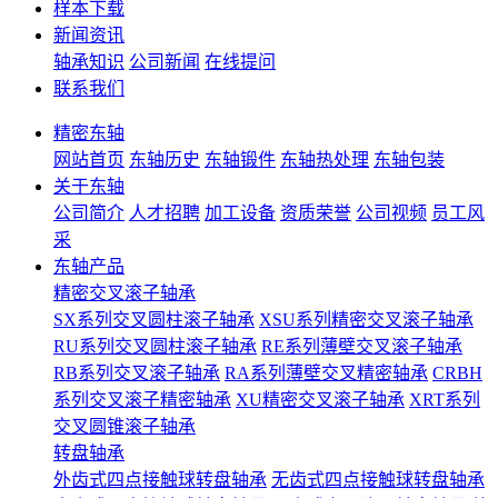
样本下载
新闻资讯
轴承知识
公司新闻
在线提问
联系我们
精密东轴
网站首页
东轴历史
东轴锻件
东轴热处理
东轴包装
关于东轴
公司简介
人才招聘
加工设备
资质荣誉
公司视频
员工风
采
东轴产品
精密交叉滚子轴承
SX系列交叉圆柱滚子轴承
XSU系列精密交叉滚子轴承
RU系列交叉圆柱滚子轴承
RE系列薄壁交叉滚子轴承
RB系列交叉滚子轴承
RA系列薄壁交叉精密轴承
CRBH
系列交叉滚子精密轴承
XU精密交叉滚子轴承
XRT系列
交叉圆锥滚子轴承
转盘轴承
外齿式四点接触球转盘轴承
无齿式四点接触球转盘轴承