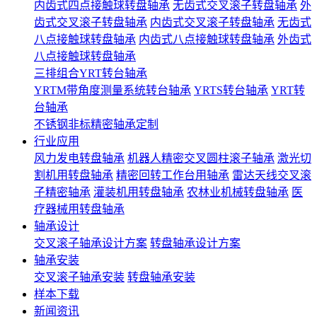
内齿式四点接触球转盘轴承
无齿式交叉滚子转盘轴承
外
齿式交叉滚子转盘轴承
内齿式交叉滚子转盘轴承
无齿式
八点接触球转盘轴承
内齿式八点接触球转盘轴承
外齿式
八点接触球转盘轴承
三排组合YRT转台轴承
YRTM带角度测量系统转台轴承
YRTS转台轴承
YRT转
台轴承
不锈钢非标精密轴承定制
行业应用
风力发电转盘轴承
机器人精密交叉圆柱滚子轴承
激光切
割机用转盘轴承
精密回转工作台用轴承
雷达天线交叉滚
子精密轴承
灌装机用转盘轴承
农林业机械转盘轴承
医
疗器械用转盘轴承
轴承设计
交叉滚子轴承设计方案
转盘轴承设计方案
轴承安装
交叉滚子轴承安装
转盘轴承安装
样本下载
新闻资讯